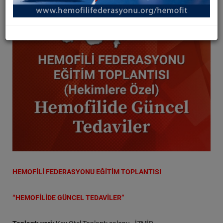
HEMOFİLİ FEDERASYONU EĞİTİM TOPLANTISI
“HEMOFİLİDE GÜNCEL TEDAVİLER”