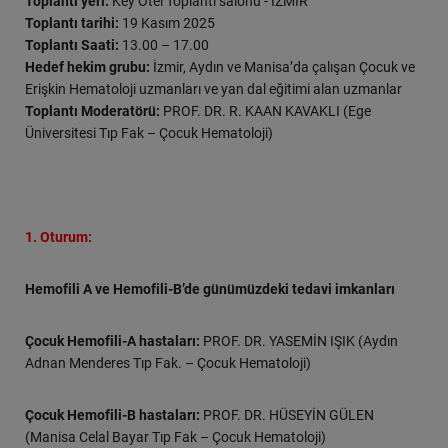
Toplantı yeri:
Key Otel Toplantı salonu - İZMİR
Toplantı tarihi:
19 Kasım 2025
Toplantı Saati:
13.00 – 17.00
Hedef hekim grubu:
İzmir, Aydın ve Manisa’da çalışan Çocuk ve
Erişkin Hematoloji uzmanları ve yan dal eğitimi alan uzmanlar
Toplantı Moderatörü:
PROF. DR. R. KAAN KAVAKLI (Ege
Üniversitesi Tıp Fak – Çocuk Hematoloji)
1. Oturum:
Hemofili A ve Hemofili-B’de günümüzdeki tedavi imkanları
Çocuk Hemofili-A hastaları:
PROF. DR. YASEMİN IŞIK (Aydın
Adnan Menderes Tıp Fak. – Çocuk Hematoloji)
Çocuk Hemofili-B hastaları:
PROF. DR. HÜSEYİN GÜLEN
(Manisa Celal Bayar Tıp Fak – Çocuk Hematoloji)