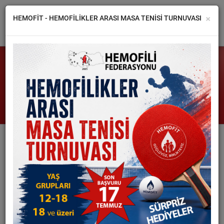
×
HEMOFİT - HEMOFİLİKLER ARASI MASA TENİSİ TURNUVASI
FEDERASYON
HEMOFİLİ FEDERASYONU EĞİTİM
DERNEKLER
TOPLANTISI “HEMOFİLİDE GÜNCEL
HEMOFİLİ
TEDAVİLER”
HABERLER
GALERİ
28
EYLÜL
İLETİŞİM
2025